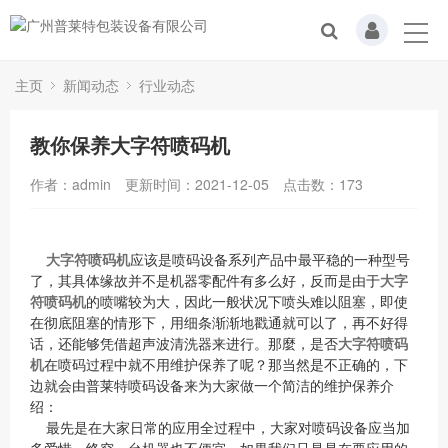
主页
新闻动态
行业动态
教你保养大字符喷码机
作者：admin
更新时间：2021-12-05
点击数：
173
大字符喷码机
应该是喷码设备系列产品中最平稳的一种型号
了，其具体缘故并不是机器零配件有多么好，反而是由于
大字
符喷码机
的喷嘴较为大，因此一般状况下喷头难以阻塞，即使
在彻底阻塞的情形下，用细条渐渐地戳通就可以了，再不好得
话，还能够凭借超声波清洗器来进行。那麼，是否
大字符喷码
机
在喷码过程中就不用维护保养了呢？那当然是不正确的，下
边就会由普莱特喷码设备来为大家做一个简洁的维护保养介
绍：
最先是在大家日常的应用全过程中，大家对喷码设备应当加