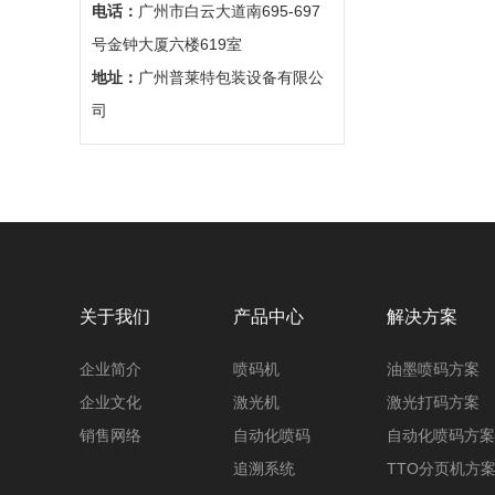
电话：
广州市白云大道南695-697
号金钟大厦六楼619室
地址：
广州普莱特包装设备有限公
司
关于我们
产品中心
解决方案
企业简介
喷码机
油墨喷码方案
企业文化
激光机
激光打码方案
销售网络
自动化喷码
自动化喷码方案
追溯系统
TTO分页机方