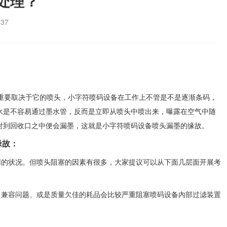
处理？
637
重要取决于它的喷头，小字符喷码设备在工作上不管是不是逐渐条码，
水是不容易通过墨水管，反而是立即从喷头中喷出来，曝露在空气中随
射到回收口之中便会漏墨，这就是小字符喷码设备喷头漏墨的缘故。
缘故：
的状况。但喷头阻塞的因素有很多，大家提议可以从下面几层面开展考
兼容问题、或是质量欠佳的耗品会比较严重阻塞喷码设备內部过滤装置