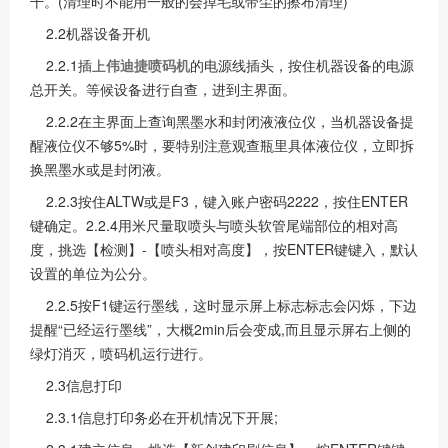
干。(清理时不能用一般的会掉毛或带尘的擦布清理)
2.2机器设备开机
2.2.1插上
伟迪捷喷码机
的电源线插头，按住机器设备的电源
总开关。等候设备进行自查，进到主界面。
2.2.2在主界面上查询黑墨水和封闭液液位仪，当机器设备提
醒液位仪不够5%时，要特别注意观查瓶里具体液位仪，立即拆
换黑墨水或是封闭液。
2.2.3按住ALTW或是F3，键入账户密码2222，按住ENTER
键确定。2.2.4用米尺量取喷头与喷头软管尾端部位的相对高
度，挑选【检测】-【喷头相对高度】，按ENTER键键入，默认
设置的单位为公分。
2.2.5按F1键运行墨线，这时显示屏上标志标志会闪烁，下边
提醒“已经运行墨线”，大概2min后会变成,而且显示屏右上侧的
绿灯消灭，喷码机运行进行。
2.3信息打印
2.3.1信息打印务必在开机情况下开展;