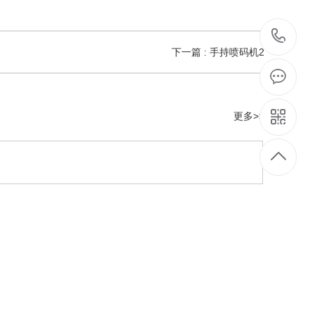
40
下一篇 : 手持喷码机2
99
6
更多>>